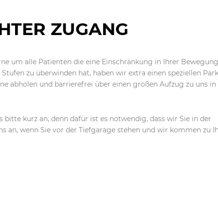
HTER ZUGANG
ne um alle Patienten die eine Einschränkung in Ihrer Bewegun
Stufen zu überwinden hat, haben wir extra einen speziellen Park
ne abholen und barrierefrei über einen großen Aufzug zu uns in 
bitte kurz an, denn dafür ist es notwendig, dass wir Sie in der
uns an, wenn Sie vor der Tiefgarage stehen und wir kommen zu I