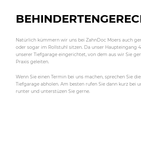
BEHINDERTENGEREC
Natürlich kümmern wir uns bei ZahnDoc Moers auch ger
oder sogar im Rollstuhl sitzen. Da unser Haupteingang 4 
unserer Tiefgarage eingerichtet, von dem aus wir Sie ger
Praxis geleiten.
Wenn Sie einen Termin bei uns machen, sprechen Sie dies 
Tiefgarage abholen. Am besten rufen Sie dann kurz bei 
runter und unterstüzen Sie gerne.